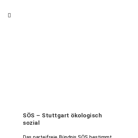
SÖS – Stuttgart ökologisch
sozial
Das parteifreie Bündnis SÖS bestimmt